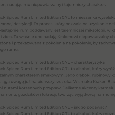
en, nadając mu niepowtarzalny i tajemniczy charakter.
ack Spiced Rum Limited Edition 0,7L to mieszanka wysele
arannej destylacji. To proces, który pozwala na uzyskanie d
 Następnie, rum poddawany jest tajemniczej miksologii, w 
i zioła. To właśnie one nadają Krakenowi niepowtarzalny ch
rzeżona i przekazywana z pokolenia na pokolenie, by zacho
ego rumu.
ack Spiced Rum Limited Edition 0,7L – charakterystyka
ck Spiced Rum Limited Edition 0,7L to alkohol, który wyróżni
zalnym charakterem smakowym. Jego głęboki, rubinowy kolor
yciąga uwagę już na pierwszy rzut oka. W smaku Kraken Bla
mi nutami korzennych przypraw. Delikatne akcenty karmelu 
namonu, goździków i lukrecji, tworząc wyjątkową harmon
ack Spiced Rum Limited Edition 0,7L – jak go podawać?
ack Spiced Rum Limited Edition 0,7L to alkohol, który mo