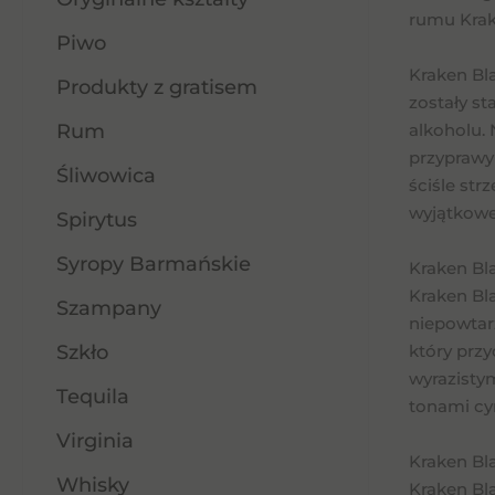
rumu Krak
Piwo
Kraken Bl
Produkty z gratisem
zostały st
Rum
alkoholu.
przyprawy 
Śliwowica
ściśle st
wyjątkow
Spirytus
Syropy Barmańskie
Kraken Bl
Kraken Bla
Szampany
niepowtar
Szkło
który prz
wyrazisty
Tequila
tonami cy
Virginia
Kraken Bl
Whisky
Kraken Bl