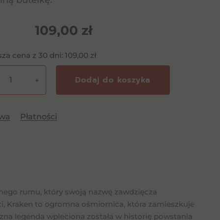
lną butelkę.
109,00
zł
sza cena z 30 dni:
109,00
zł
Dodaj do koszyka
+
n
awa
Płatności
cznego rumu, który swoją nazwę zawdzięcza
 Kraken to ogromna ośmiornica, która zamieszkuje
czna legenda wpleciona została w historię powstania