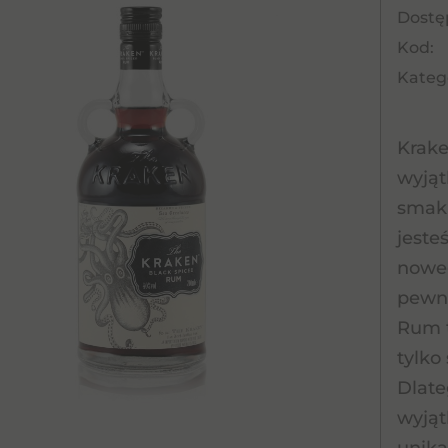
Dostę
Kod:
Katego
Krake
wyjąt
smaki
jeste
noweg
pewno
Rum t
tylko
Dlate
wyjąt