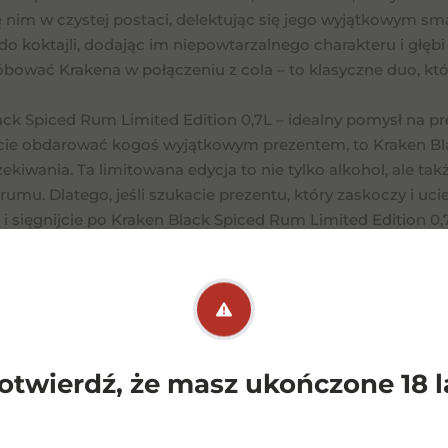
ię nim w czystej postaci, delektując się jego wyjątkowym 
do koktajli, dodając im niepowtarzalnego charakteru i głębi 
óbować Krakena w połączeniu z cola – to klasyczne duo, kt
ack Spiced Rum Limited Edition 0,7L – idealny pomysł na pr
ecie obdarować kogoś wyjątkowym prezentem, to Kraken Bla
kiwania. Ta limitowana edycja to nie tylko alkohol, ale ta
rumu. Dlatego, jeśli szukacie prezentu, który zaskoczy i u
 i sięgnijcie po Kraken Black Spiced Rum Limited Edition 0,7
ale także stylem.
Podobne
pro
otwierdź, że masz ukończone 18 l