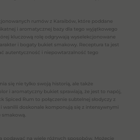
kcjonowanych rumów z Karaibów, które poddane
elikatnej i aromatycznej bazy dla tego wyjątkowego
której kluczową rolę odgrywają wyselekcjonowane
arakter i bogaty bukiet smakowy. Receptura ta jest
wać autentyczność i niepowtarzalność tego
a się nie tylko swoją historią, ale także
 i aromatyczny bukiet sprawiają, że jest to napój,
ck Spiced Rum to połączenie subtelnej słodyczy z
i wanilii doskonale komponują się z intensywnymi
ię smakową.
żna podawać na wiele różnych sposobów. Możecie