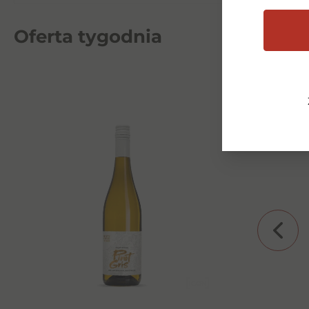
Oferta tygodnia
Malibu Caribbean Rum 0,5l
18%