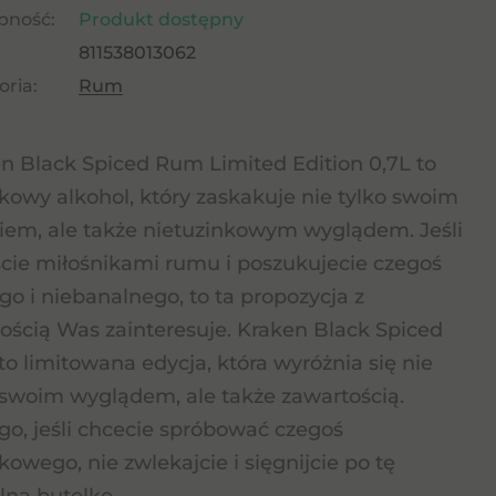
pność:
Produkt dostępny
811538013062
ria:
Rum
n Black Spiced Rum Limited Edition 0,7L to
kowy alkohol, który zaskakuje nie tylko swoim
em, ale także nietuzinkowym wyglądem. Jeśli
ście miłośnikami rumu i poszukujecie czegoś
o i niebanalnego, to ta propozycja z
ścią Was zainteresuje. Kraken Black Spiced
o limitowana edycja, która wyróżnia się nie
 swoim wyglądem, ale także zawartością.
go, jeśli chcecie spróbować czegoś
kowego, nie zwlekajcie i sięgnijcie po tę