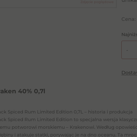
unika
Zdjęcie poglądowe
Cena:
Najniż
-
ilość
Rum
Krake
Dost
40%
0,7l
aken 40% 0,7l
ck Spiced Rum Limited Edition 0,7L – historia i produkcja
ack Spiced Rum Limited Edition to specjalna wersja klasy
emu potworowi morskiemu – Krakenowi. Według opowieści,
ębiny i atakuje statki, porywając je na dno oceanu. Ta mro