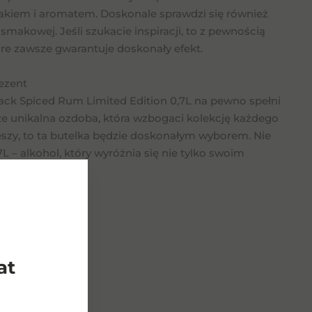
smakiem i aromatem. Doskonale sprawdzi się również
smakowej. Jeśli szukacie inspiracji, to z pewnością
óre zawsze gwarantuje doskonały efekt.
ezent
ck Spiced Rum Limited Edition 0,7L na pewno spełni
kże unikalna ozdoba, która wzbogaci kolekcję każdego
cieszy, to ta butelka będzie doskonałym wyborem. Nie
L – alkohol, który wyróżnia się nie tylko swoim
dukty
at