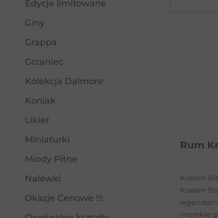
Edycje limitowane
Giny
Grappa
Grzaniec
Kolekcja Dalmore
Koniak
Likier
Miniaturki
Rum Kr
Miody Pitne
Nalewki
Kraken Bla
Kraken Bl
Okazje Cenowe !!!
legendarn
morskie gł
Oryginalne kształty