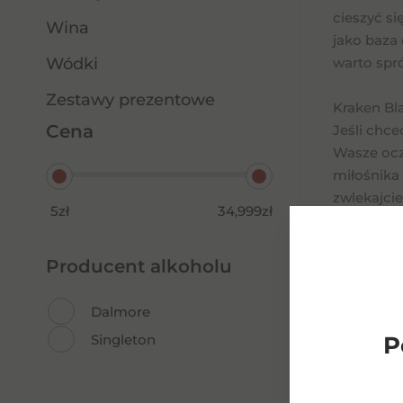
cieszyć s
Wina
jako baza 
Wódki
warto spr
Zestawy prezentowe
Kraken Bl
Cena
Jeśli chc
Wasze ocze
miłośnika 
zwlekajcie
5zł
34,999zł
smakiem, 
Producent alkoholu
Dalmore
P
Singleton