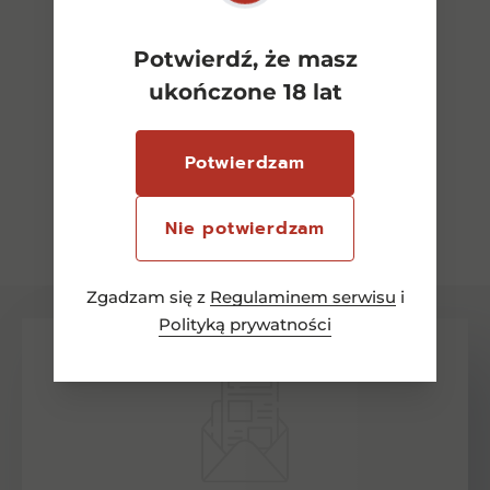
Potwierdź, że masz
ukończone 18 lat
Potwierdzam
Zobacz wszystkie
Nie potwierdzam
Zgadzam się z
Regulaminem serwisu
i
Polityką prywatności