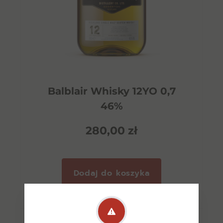
Balblair Whisky 12YO 0,7
46%
280,00
zł
Dodaj do koszyka