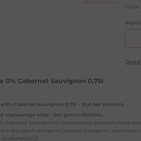
Zdjęcie poglądowe
Cena:
Najniż
-
ilość
Sociali
0%
Dost
Caber
Sauvi
te 0% Cabernet Sauvignon 0,75l
0,75l
te 0% Cabernet Sauvignon 0,75l – Styl bez alkoholu
k czerwonego wina – bez grama alkoholu.
 0% Cabernet Sauvignon to nowoczesna, bezalkoholowa alt
e z dojrzałych winogron Cabernet Sauvignon, zachowuje c
dealkoholizacji.