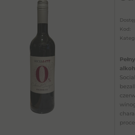
Dostę
Kod:
Katego
Pełn
alkoh
Socia
bezal
czerw
winog
chara
proce