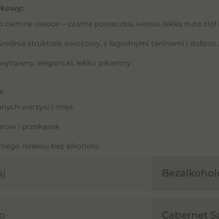
akowy:
:
ciemne owoce – czarna porzeczka, wiśnia, lekka nuta ziół 
średnia struktura, owocowy, z łagodnymi taninami i dobr
wytrawny, elegancki, lekko pikantny
:
anych warzyw i mięs
erów i przekąsek
nego relaksu bez alkoholu
aj
Bezalkohol
p
Cabernet S