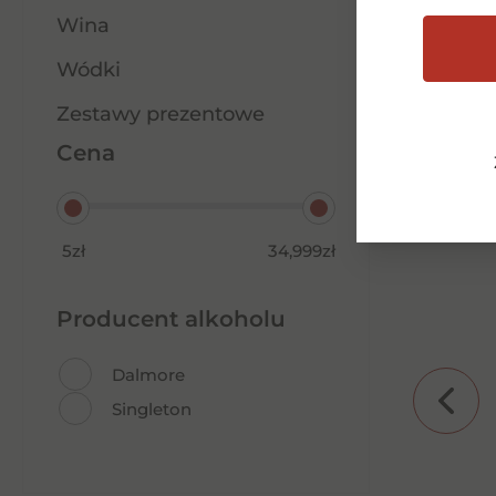
Wina
Wódki
Zestawy prezentowe
Cena
5zł
34,999zł
Producent alkoholu
Dalmore
Singleton
Martini 0% Florale 0,75l