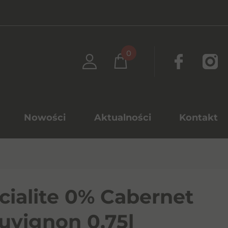
0
Nowości
Aktualności
Kontakt
cialite 0% Cabernet
uvignon 0,75l