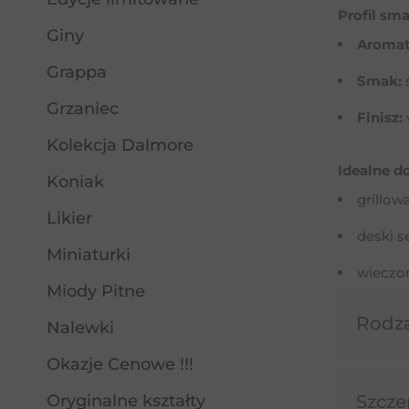
Profil sm
Giny
Aromat
Grappa
Smak:
Grzaniec
Finisz:
Kolekcja Dalmore
Idealne do
Koniak
grillow
Likier
deski s
Miniaturki
wieczor
Miody Pitne
Rodz
Nalewki
Okazje Cenowe !!!
Oryginalne kształty
Szcze