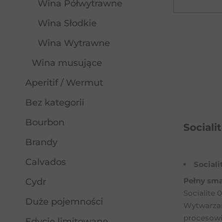
Wina Półwytrawne
Wina Słodkie
Wina Wytrawne
Wina musujące
Aperitif / Wermut
Bez kategorii
Bourbon
Sociali
Brandy
Calvados
Sociali
Pełny sma
Cydr
Socialite
Duże pojemności
Wytwarzan
procesowi 
Edycje limitowane