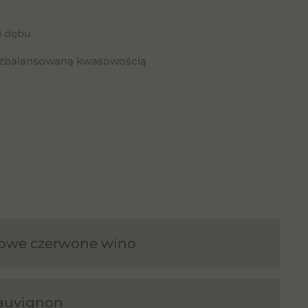
i dębu
ze zbalansowaną kwasowością
owe czerwone wino
auvignon