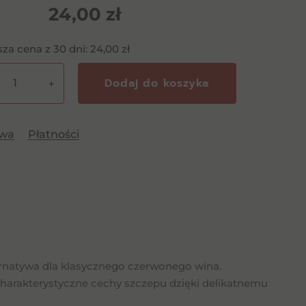
24,00
zł
sza cena z 30 dni:
24,00
zł
Dodaj do koszyka
+
te
awa
Płatności
net
gnon
ernatywa dla klasycznego czerwonego wina.
harakterystyczne cechy szczepu dzięki delikatnemu