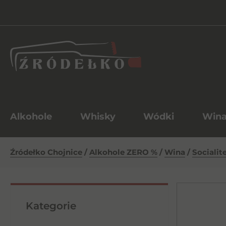
Alkohole
Whisky
Wódki
Win
Źródełko Chojnice
/
Alkohole ZERO %
/
Wina
/
Socialit
Kategorie