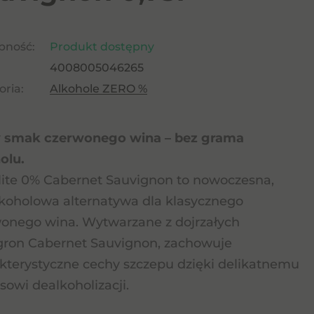
pność:
Produkt dostępny
4008005046265
ria:
Alkohole ZERO %
y smak czerwonego wina – bez grama
olu.
lite 0% Cabernet Sauvignon to nowoczesna,
koholowa alternatywa dla klasycznego
onego wina. Wytwarzane z dojrzałych
ron Cabernet Sauvignon, zachowuje
kterystyczne cechy szczepu dzięki delikatnemu
sowi dealkoholizacji.