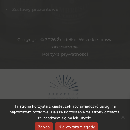
Zestawy prezentowe
Copyright © 2026 Żródełko. Wszelkie prawa
zastrzeżone.
Polityka prywatności
Ta strona korzysta z ciasteczek aby świadczyć usługi na
najwyższym poziomie. Dalsze korzystanie ze strony oznacza,
że zgadzasz się na ich użycie.
Projekt współfinansowany ze środków EFRR. Numer umowy o
Zgoda
Nie wyrażam zgody
powierzenie gruntu: UDG-SPE.04.2023/106