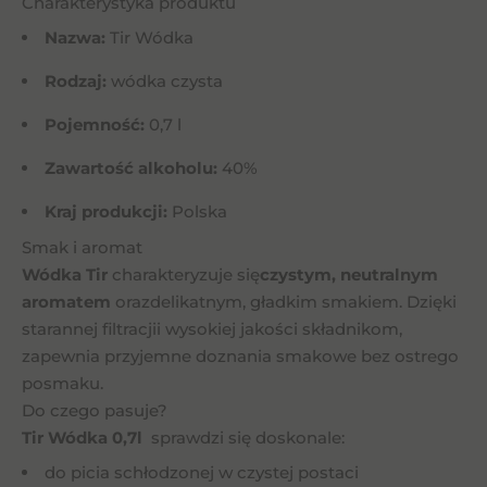
Charakterystyka produktu
Nazwa:
Tir Wódka
Rodzaj:
wódka czysta
Pojemność:
0,7 l
Zawartość alkoholu:
40%
Kraj produkcji:
Polska
Smak i aromat
Wódka Tir
charakteryzuje się
czystym, neutralnym
aromatem
orazdelikatnym, gładkim smakiem. Dzięki
starannej filtracjii wysokiej jakości składnikom,
zapewnia przyjemne doznania smakowe bez ostrego
posmaku.
Do czego pasuje?
Tir Wódka 0,7l
sprawdzi się doskonale:
do picia schłodzonej w czystej postaci