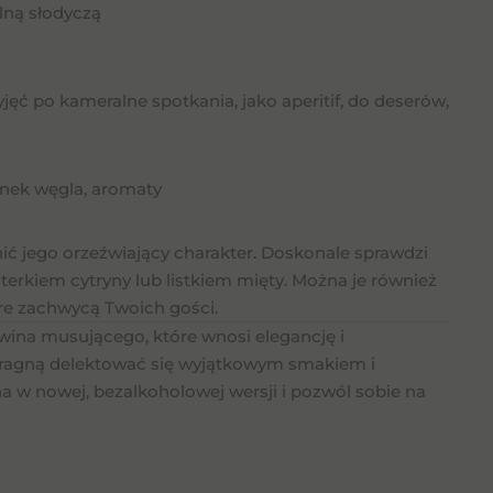
lną słodyczą
jęć po kameralne spotkania, jako aperitif, do deserów,
enek węgla, aromaty
nić jego orzeźwiający charakter. Doskonale sprawdzi
sterkiem cytryny lub listkiem mięty. Można je również
re zachwycą Twoich gości.
ina musującego, które wnosi elegancję i
y pragną delektować się wyjątkowym smakiem i
 w nowej, bezalkoholowej wersji i pozwól sobie na