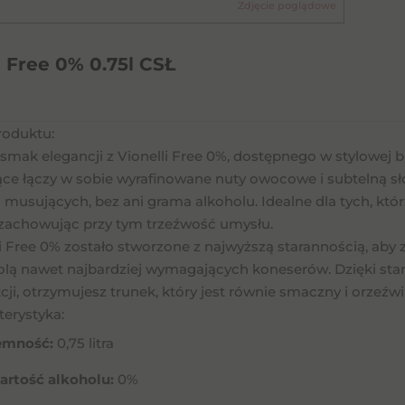
Zdjęcie poglądowe
i Free 0% 0.75l CSŁ
roduktu:
smak elegancji z Vionelli Free 0%, dostępnego w stylowej b
ce łączy w sobie wyrafinowane nuty owocowe i subtelną sło
 musujących, bez ani grama alkoholu. Idealne dla tych, któ
, zachowując przy tym trzeźwość umysłu.
li Free 0% zostało stworzone z najwyższą starannością, ab
lą nawet najbardziej wymagających koneserów. Dzięki sta
ji, otrzymujesz trunek, który jest równie smaczny i orzeźw
terystyka:
emność:
0,75 litra
artość alkoholu:
0%