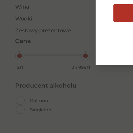
Wina
Wódki
Zestawy prezentowe
Opia Organic Cabernet Rose
Cena
0,75l 0%
35,00
zł
5zł
34,999zł
Dowiedz się więcej
Producent alkoholu
Dalmore
Singleton