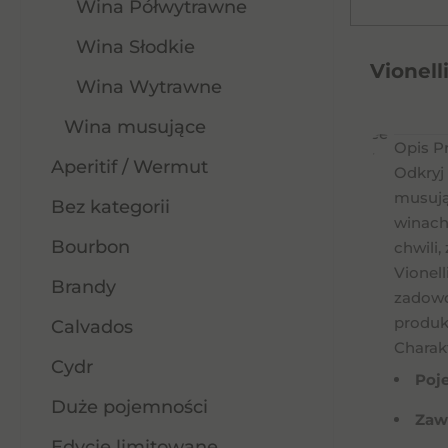
Wina Półwytrawne
Wina Słodkie
Vionell
Wina Wytrawne
Vionelli
Wina musujące
Free
Opis P
0%
Aperitif / Wermut
Odkryj 
0,75L
musują
Bez kategorii
winach
Bourbon
chwili
Vionel
Brandy
zadowo
produkc
Calvados
Charak
Cydr
Poj
Duże pojemności
Zaw
Edycje limitowane