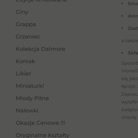
Sma
Giny
Aro
Grappa
Zas
Grzaniec
a takż
Kolekcja Dalmore
Skła
Koniak
Sposób
Vionel
Likier
się jak
Miniaturki
łączyć
Zapras
Miody Pitne
wyrafi
święto
Nalewki
chwilę
Okazje Cenowe !!!
Oryginalne kształty