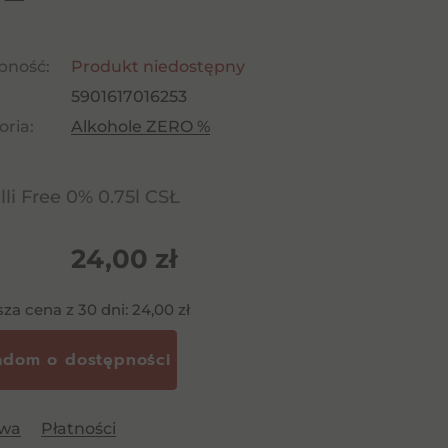
pność:
Produkt niedostępny
5901617016253
ria:
Alkohole ZERO %
lli Free 0% 0.75l CSŁ
24,00
zł
sza cena z 30 dni:
24,00
zł
awa
Płatności