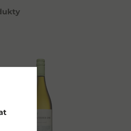
dukty
at