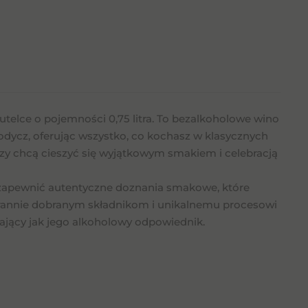
utelce o pojemności 0,75 litra. To bezalkoholowe wino
dycz, oferując wszystko, co kochasz w klasycznych
rzy chcą cieszyć się wyjątkowym smakiem i celebracją
y zapewnić autentyczne doznania smakowe, które
rannie dobranym składnikom i unikalnemu procesowi
iający jak jego alkoholowy odpowiednik.