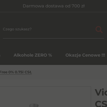
Darmowa dostawa od 700 zł
a
Alkohole ZERO %
Okazje Cenowe !!!
 Free 0% 0.75l CSŁ
Vi
CS