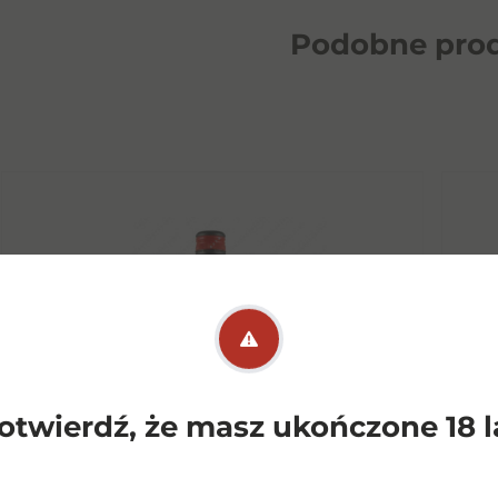
Podobne
pro
otwierdź, że masz ukończone 18 l