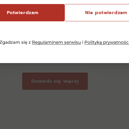
Potwierdzam
Nie potwierdzam
Les Cocottes Merlot 0,75l 0%
PW
Zgadzam się z
Regulaminem serwisu
i
Polityką prywatnośc
33,00
zł
Dowiedz się więcej