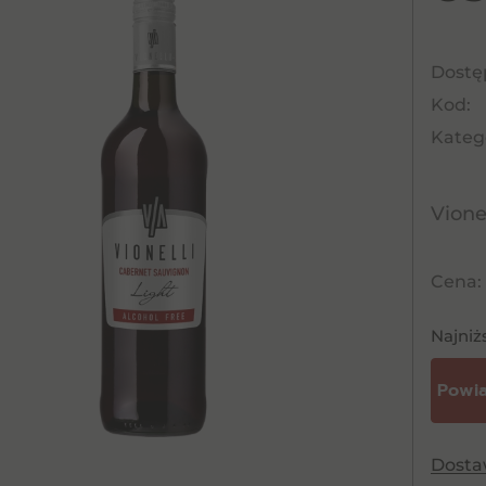
Dostę
Kod:
Katego
Vione
Cena:
Najniż
Dost