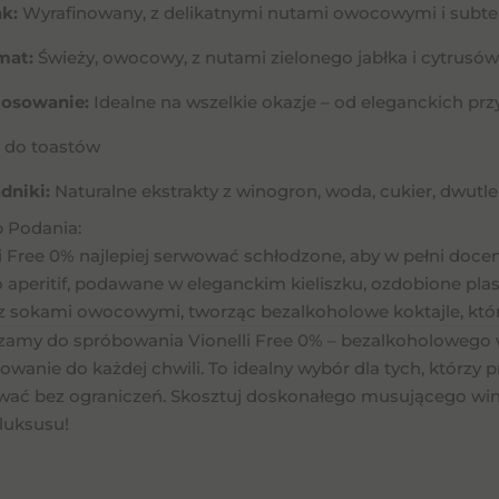
k:
Wyrafinowany, z delikatnymi nutami owocowymi i subte
mat:
Świeży, owocowy, z nutami zielonego jabłka i cytrusów
tosowanie:
Idealne na wszelkie okazje – od eleganckich przy
e do toastów
dniki:
Naturalne ekstrakty z winogron, woda, cukier, dwutl
 Podania:
li Free 0% najlepiej serwować schłodzone, aby w pełni doce
o aperitif, podawane w eleganckim kieliszku, ozdobione pla
 z sokami owocowymi, tworząc bezalkoholowe koktajle, któ
zamy do spróbowania Vionelli Free 0% – bezalkoholowego w
nowanie do każdej chwili. To idealny wybór dla tych, którz
wać bez ograniczeń. Skosztuj doskonałego musującego wina
 luksusu!