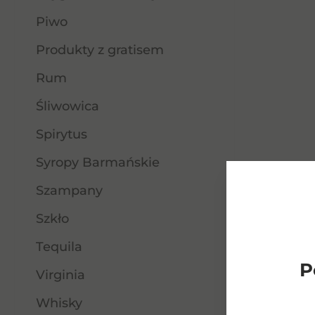
Piwo
Produkty z gratisem
Rum
Śliwowica
Spirytus
Syropy Barmańskie
Szampany
Szkło
Tequila
P
Virginia
Whisky