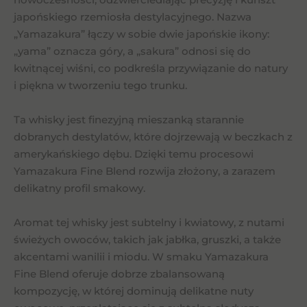
japońskiego rzemiosła destylacyjnego. Nazwa
„Yamazakura” łączy w sobie dwie japońskie ikony:
„yama” oznacza góry, a „sakura” odnosi się do
kwitnącej wiśni, co podkreśla przywiązanie do natury
i piękna w tworzeniu tego trunku.
Ta whisky jest finezyjną mieszanką starannie
dobranych destylatów, które dojrzewają w beczkach z
amerykańskiego dębu. Dzięki temu procesowi
Yamazakura Fine Blend rozwija złożony, a zarazem
delikatny profil smakowy.
Aromat tej whisky jest subtelny i kwiatowy, z nutami
świeżych owoców, takich jak jabłka, gruszki, a także
akcentami wanilii i miodu. W smaku Yamazakura
Fine Blend oferuje dobrze zbalansowaną
kompozycję, w której dominują delikatne nuty