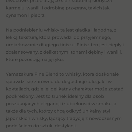
owocowe, przeplatające się z subtelną słodyczą
karmelu, wanilii i odrobiną przypraw, takich jak
cynamon i pieprz.
Na podniebieniu whisky ta jest gładka i łagodna, z
lekką teksturą, która prowadzi do przyjemnego,
umiarkowanie długiego finiszu. Finisz ten jest ciepły i
zbalansowany, z delikatnymi tonami dębiny i wanilii,
które pozostają na języku.
Yamazakura Fine Blend to whisky, która doskonale
sprawdzi się zarówno do degustacji solo, jak i w
koktajlach, gdzie jej delikatny charakter może zostać
podkreślony. Jest to trunek idealny dla osób
poszukujących elegancji i subtelności w smaku, a
także dla tych, którzy chcą odkryć unikalny styl
japońskich whisky, łączący tradycję z nowoczesnym
podejściem do sztuki destylacji.