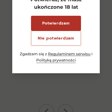
ukończone 18 lat
Ronsin bezalkoh. 1l.
Potwierdzam
38,00
zł
Nie potwierdzam
Zgadzam się z
Regulaminem serwisu
i
Dowiedz się więcej
Polityką prywatności