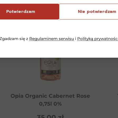
Potwierdzam
Nie potwierdzam
Zgadzam się z
Regulaminem serwisu
i
Polityką prywatnośc
Opia Organic Cabernet Rose
0,75l 0%
35,00
zł