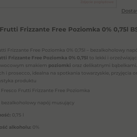
Zdjęcie poglądowe
Frutti
Dost
Frizza
Free
Frutti Frizzante Free Poziomka 0% 0,75l B
Pozio
0%
0,75l
utti Frizzante Free Poziomka 0% 0,75l – bezalkoholowy na
BS
utti Frizzante Free Poziomka 0% 0,75l
to lekki i orzeźwiają
 owocowym smakiem
poziomki
oraz delikatnymi bąbelkami.
 i prosecco, idealna na spotkania towarzyskie, przyjęcia o
ystyka produktu
Fresco Frutti Frizzante Free Poziomka
bezalkoholowy napój musujący
ość:
0,75 l
ość alkoholu:
0%