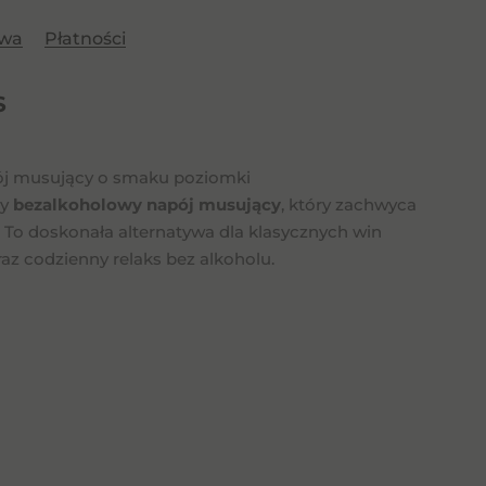
awa
Płatności
nte
S
mka
pój musujący o smaku poziomki
cy
bezalkoholowy napój musujący
, który zachwyca
 To doskonała alternatywa dla klasycznych win
raz codzienny relaks bez alkoholu.