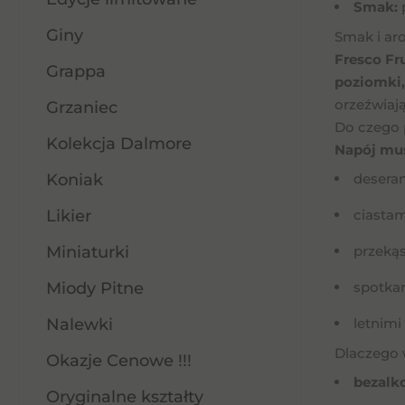
Smak:
Giny
Smak i ar
Fresco Fr
Grappa
poziomki,
orzeźwiają
Grzaniec
Do czego 
Kolekcja Dalmore
Napój mus
Koniak
desera
Likier
ciastam
Miniaturki
przeką
Miody Pitne
spotka
Nalewki
letnimi
Dlaczego 
Okazje Cenowe !!!
bezalk
Oryginalne kształty