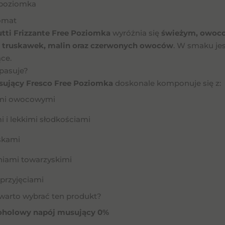
poziomka
omat
utti Frizzante Free Poziomka
wyróżnia się
świeżym, owo
 truskawek, malin oraz czerwonych owoców
. W smaku jes
ce.
pasuje?
ujący Fresco Free Poziomka
doskonale komponuje się z:
mi owocowymi
i i lekkimi słodkościami
skami
niami towarzyskimi
 przyjęciami
warto wybrać ten produkt?
oholowy napój musujący 0%