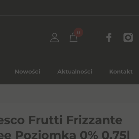
0
Nowości
Aktualności
Kontakt
esco Frutti Frizzante
ee Poziomka 0% 0,75l