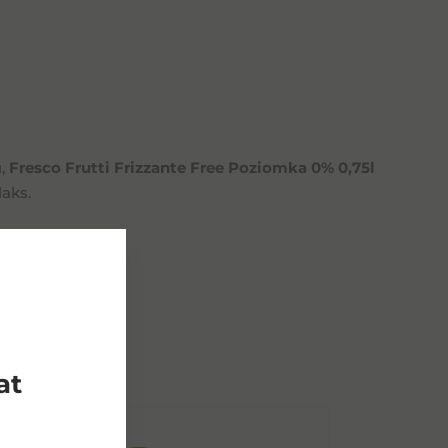
u,
Fresco Frutti Frizzante Free Poziomka 0% 0,75l
aks.
dukty
at