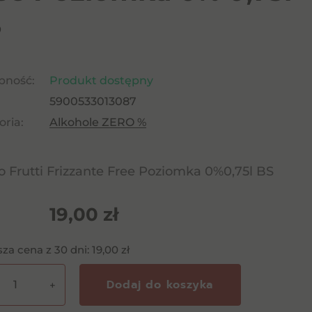
S
pność:
Produkt dostępny
5900533013087
ria:
Alkohole ZERO %
o Frutti Frizzante Free Poziomka 0%0,75l BS
19,00
zł
sza cena z 30 dni:
19,00
zł
Dodaj do koszyka
+
o