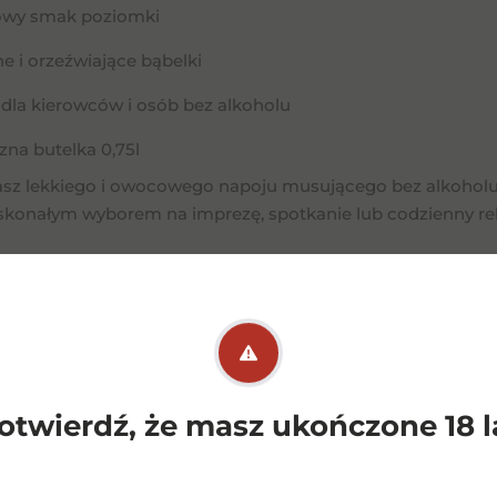
owy smak poziomki
ne i orzeźwiające bąbelki
 dla kierowców i osób bez alkoholu
zna butelka 0,75l
kasz lekkiego i owocowego napoju musującego bez alkohol
skonałym wyborem na imprezę, spotkanie lub codzienny rel
Podobne
pro
otwierdź, że masz ukończone 18 l