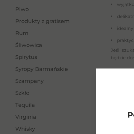
wyjątk
Piwo
delikat
Produkty z gratisem
idealny
Rum
praktyc
Śliwowica
Jeśli szu
Spirytus
będzie do
Syropy Barmańskie
Szampany
Szkło
Tequila
P
Virginia
Whisky