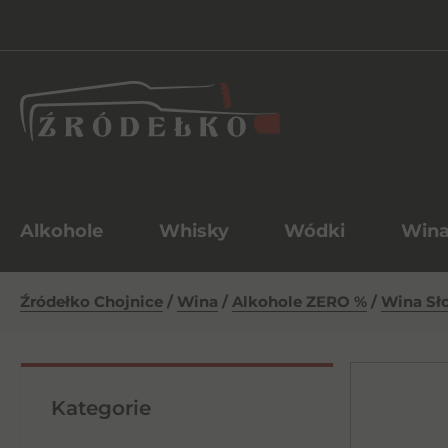
Alkohole
Whisky
Wódki
Win
Źródełko Chojnice
/
Wina
/
Alkohole ZERO %
/
Wina Sł
Kategorie