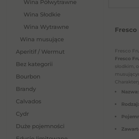
Wina Półwytrawne
Wina Słodkie
Wina Wytrawne
Fresco 
Wina musujące
Fresco Fr
Aperitif / Wermut
Fresco Fr
Bez kategorii
słodkim,
musujących
Bourbon
Charakter
Brandy
Nazwa:
Calvados
Rodzaj:
Cydr
Pojemn
Duże pojemności
Zawart
Edycje limitowane