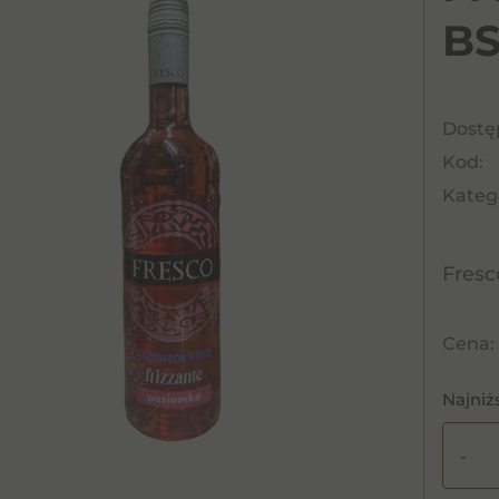
B
Dostę
Kod:
Katego
Fresc
Cena:
Najniż
-
ilość
Fresc