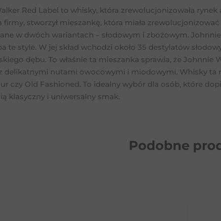
lker Red Label to whisky, która zrewolucjonizowała rynek 
a firmy, stworzył mieszankę, która miała zrewolucjonizować
ne w dwóch wariantach – słodowym i zbożowym. Johnnie Wa
a te style. W jej skład wchodzi około 35 destylatów słodo
kiego dębu. To właśnie ta mieszanka sprawia, że Johnnie W
 delikatnymi nutami owocowymi i miodowymi. Whisky ta naj
r czy Old Fashioned. To idealny wybór dla osób, które dopie
ią klasyczny i uniwersalny smak.
Podobne
pro