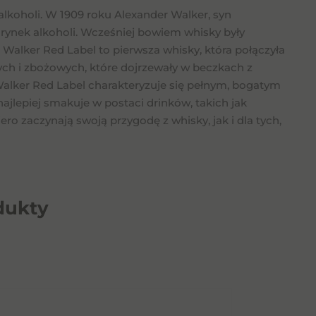
alkoholi. W 1909 roku Alexander Walker, syn
 rynek alkoholi. Wcześniej bowiem whisky były
lker Red Label to pierwsza whisky, która połączyła
wych i zbożowych, które dojrzewały w beczkach z
alker Red Label charakteryzuje się pełnym, bogatym
lepiej smakuje w postaci drinków, takich jak
ro zaczynają swoją przygodę z whisky, jak i dla tych,
dukty