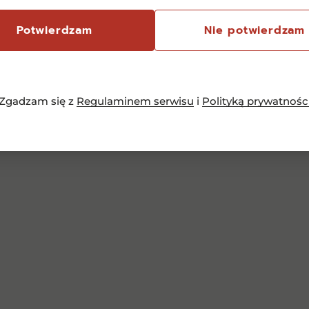
699,00
zł
Potwierdzam
Nie potwierdzam
Dodaj do koszyka
Zgadzam się z
Regulaminem serwisu
i
Polityką prywatnośc