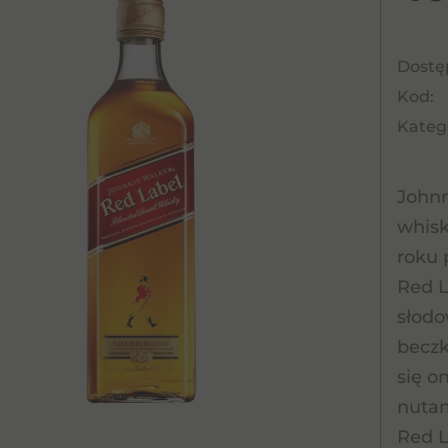
Dostę
Kod:
Katego
Johnn
whisk
roku 
Red L
słodo
beczk
się o
nuta
Red L