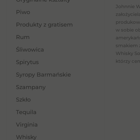
Johnnie Wa
Piwo
założyciel
produkowa
Produkty z gratisem
w sobie ob
Rum
amerykańs
smakiem z
Śliwowica
Whisky Sou
którzy cen
Spirytus
Syropy Barmańskie
Szampany
Szkło
Tequila
Virginia
Whisky