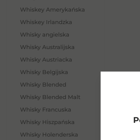
Whiskey Amerykańska
Whiskey Irlandzka
Whisky angielska
Whisky Australijska
Whisky Austriacka
Whisky Belgijska
Whisky Blended
Whisky Blended Malt
Whisky Francuska
Aberfeldy 16YO 0,7l. 40%
P
Whisky Hiszpańska
Whisky Holenderska