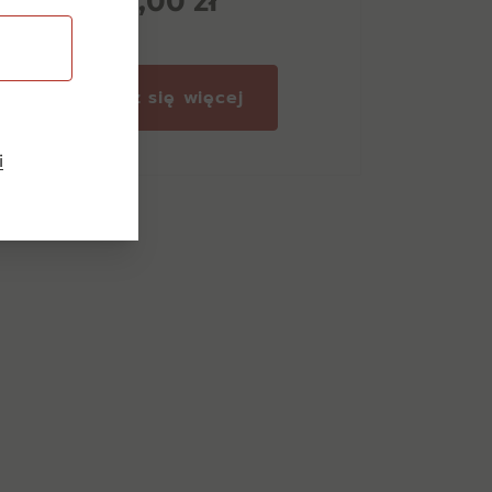
225,00
zł
Dowiedz się więcej
i