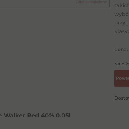
Zdjęcie poglądowe
takic
wybór
przyg
klasy
Cena:
Najniż
Dost
e Walker Red 40% 0.05l