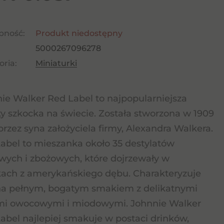
pność:
Produkt niedostępny
5000267096278
ria:
Miniaturki
ie Walker Red Label to najpopularniejsza
y szkocka na świecie. Została stworzona w 1909
przez syna założyciela firmy, Alexandra Walkera.
abel to mieszanka około 35 destylatów
wych i zbożowych, które dojrzewały w
ach z amerykańskiego dębu. Charakteryzuje
na pełnym, bogatym smakiem z delikatnymi
mi owocowymi i miodowymi. Johnnie Walker
abel najlepiej smakuje w postaci drinków,