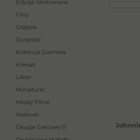
Edycje limitowane
Giny
Grappa
Grzaniec
Kolekcja Dalmore
Koniak
Likier
Miniaturki
Miody Pitne
Nalewki
Johnni
Okazje Cenowe !!!
Oryginalne kształty