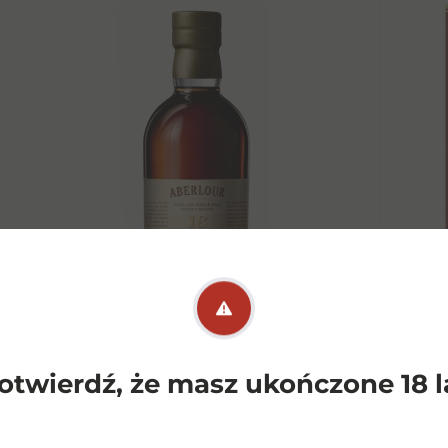
Aberlour 18YO 43% 0,7l
otwierdź, że masz ukończone 18 l