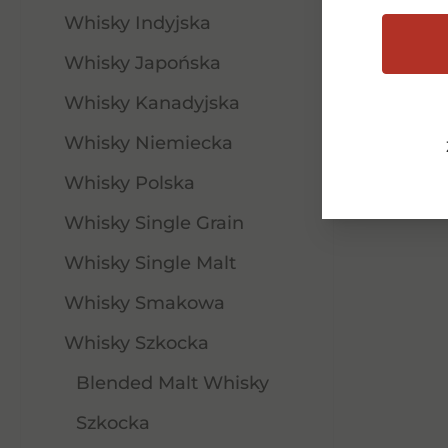
399,00
zł
Whisky Indyjska
Whisky Japońska
Dowiedz się więcej
Whisky Kanadyjska
Whisky Niemiecka
Whisky Polska
Whisky Single Grain
Whisky Single Malt
Whisky Smakowa
Whisky Szkocka
Blended Malt Whisky
Szkocka