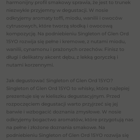
harmonijny profil smakowy sprawia, że jest to trunek
niezwykle przyjemny w degustacji. W nosie
odkryjemy aromaty toffi, miodu, wanilii i owoców
cytrusowych, które tworzą słodką i owocową
kompozycję. Na podniebieniu Singleton of Glen Ord
15YO rozwija się pełne i kremowe, z nutami miodu,
wanilii, cynamonu i prażonych orzechów. Finisz to
długi i delikatny akcent dębu, z lekką goryczką i
nutami korzennymi.
Jak degustować Singleton of Glen Ord 15YO?
Singleton of Glen Ord 15YO to whisky, która najlepiej
prezentuje się w kieliszku degustacyjnym. Przed
rozpoczęciem degustacji warto przyjrzeć się jej
barwie i wzbogacić doznania zmysłowe. W nosie
odkryjemy bogactwo aromatów, które przygotują nas
na pełne i złożone doznania smakowe. Na
podniebieniu Singleton of Glen Ord 15YO rozwija się