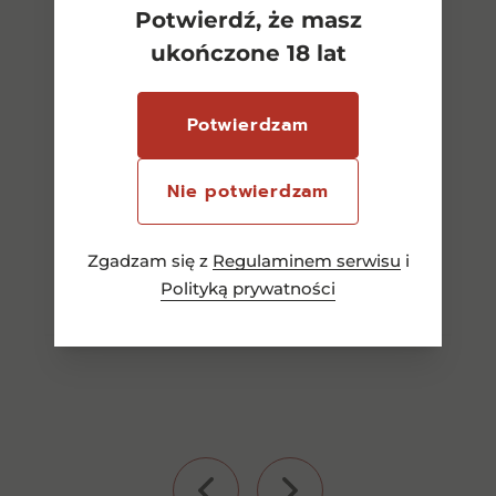
Potwierdź, że masz
ukończone 18 lat
AnCnoc Whisky 12YO 0,7l
46%
Potwierdzam
189,00
zł
Nie potwierdzam
Dowiedz się więcej
Zgadzam się z
Regulaminem serwisu
i
Polityką prywatności